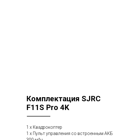
Комплектация SJRC
F11S Pro 4K
1 х Квадрокоптер
1 х Пульт управления cо встроенным АКБ
300 мАч