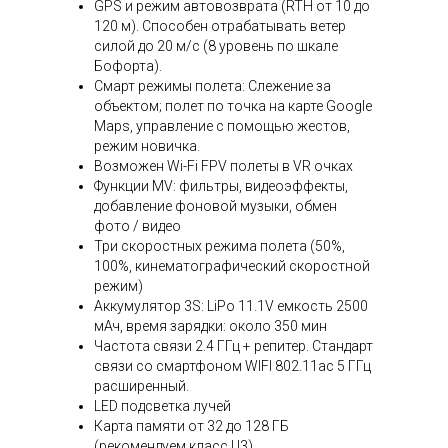
GPS и режим автовозврата (RTH от 10 до
120 м). Способен отрабатывать ветер
силой до 20 м/с (8 уровень по шкале
Бофорта).
Смарт режимы полета: Слежение за
объектом; полет по точка на карте Google
Maps, управление с помощью жестов,
режим новичка.
Возможен Wi-Fi FPV полеты в VR очках
Функции MV: фильтры, видеоэффекты,
добавление фоновой музыки, обмен
фото / видео
Три скоростных режима полета (50%,
100%, кинематографический скоростной
режим)
Аккумулятор 3S: LiPo 11.1V емкость 2500
мАч, время зарядки: около 350 мин
Частота связи 2.4 ГГц + репитер. Стандарт
связи со смартфоном WIFI 802.11ac 5 ГГц
расширенный.
LED подсветка лучей
Карта памяти от 32 до 128 ГБ
(рекомендуем класс U3)